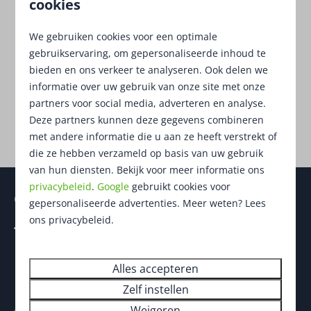
cookies
Bent u op zoek naar een nieuwbouw chalet of een
We gebruiken cookies voor een optimale
occasion? Bekijk dan het aanbod van
gebruikservaring, om gepersonaliseerde inhoud te
Chaletoverzicht. De chalets zijn gelegen op
bieden en ons verkeer te analyseren. Ook delen we
Recreatiepark Heezerenbosch, een vakantiepark in
informatie over uw gebruik van onze site met onze
een bosrijke omgeving. Geschikt om even heerlijk
partners voor social media, adverteren en analyse.
Deze partners kunnen deze gegevens combineren
tot rust te komen in uw eigen chalet.
met andere informatie die u aan ze heeft verstrekt of
die ze hebben verzameld op basis van uw gebruik
van hun diensten. Bekijk voor meer informatie ons
privacybeleid
.
Google
gebruikt cookies voor
Contact
gepersonaliseerde advertenties. Meer weten? Lees
ons privacybeleid.
Heezerenbosch 6
5591 TA Heeze
Noord-Brabant
Alles accepteren
Nederland
Zelf instellen
Weigeren