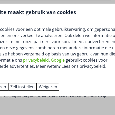
te maakt gebruik van cookies
oning met eigen grond te koop. Op 305 m2 eigen grond
cookies voor een optimale gebruikservaring, om gepersona
den en ons verkeer te analyseren. Ook delen we informatie 
nze site met onze partners voor social media, adverteren en
diator en airco (2023) die verwarmt en koelt.
en deze gegevens combineren met andere informatie die u 
en is voorzien van 5 pits gaskookplaat, koel/vries
ie ze hebben verzameld op basis van uw gebruik van hun die
e recreatie woning heeft één slaapkamer (15m2) en een
ormatie ons
privacybeleid
.
Google
gebruikt cookies voor
der heeft de recreatie woning een hal bij de ingang
erde advertenties. Meer weten? Lees ons privacybeleid.
uimte. In de tuin is een volledig betegelde ruimte (5,5
voor fietsen, gereedschap e.d.
eren
Zelf instellen
Weigeren
gordijnen en overgordijnen in zowel woonkamer,
d en slaapbank plus wollen vloerkleed in woonkamer zijn