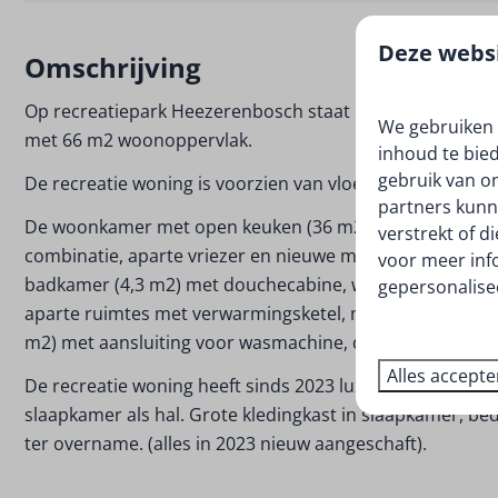
Deze websi
Omschrijving
Op recreatiepark Heezerenbosch staat deze recreatie w
We gebruiken 
met 66 m2 woonoppervlak.
inhoud te bie
gebruik van o
De recreatie woning is voorzien van vloerverwarming, ra
partners kunn
De woonkamer met open keuken (36 m2) is betegeld. Keuk
verstrekt of d
combinatie, aparte vriezer en nieuwe magnetronoven. D
voor meer inf
badkamer (4,3 m2) met douchecabine, wastafel en wc. Ver
gepersonalise
aparte ruimtes met verwarmingsketel, meterkast en bergr
m2) met aansluiting voor wasmachine, droger en ruimte 
Alles accept
De recreatie woning heeft sinds 2023 luxe wollen vouw
slaapkamer als hal. Grote kledingkast in slaapkamer, be
ter overname. (alles in 2023 nieuw aangeschaft).